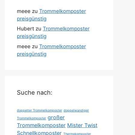
meee
zu
Trommelkomposter
preisgünstig
Hubert
zu
Trommelkomposter
preisgünstig
meee
zu
Trommelkomposter
preisgünstig
Suche nach:
doppelter Trommelkomposter
doppelwandiger
großer
Trommelkomposter
Trommelkomposter
Mister Twist
Schnellkomposter
Thermokomposter