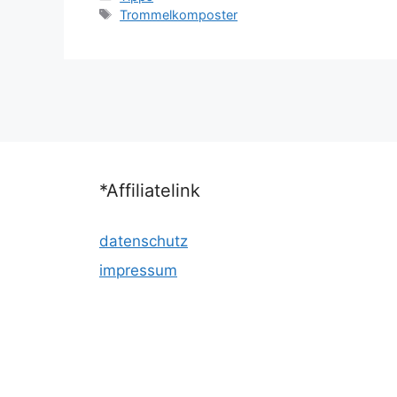
Schlagwörter
Trommelkomposter
*Affiliatelink
datenschutz
impressum