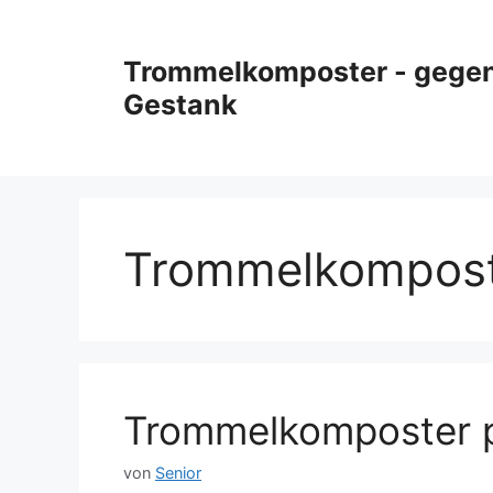
Zum
Inhalt
Trommelkomposter - gegen
springen
Gestank
Trommelkompos
Trommelkomposter p
von
Senior