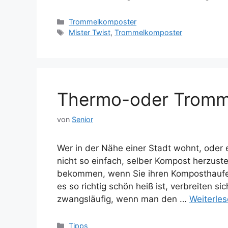
Kategorien
Trommelkomposter
Schlagwörter
Mister Twist
,
Trommelkomposter
Thermo-oder Tromm
von
Senior
Wer in der Nähe einer Stadt wohnt, oder 
nicht so einfach, selber Kompost herzust
bekommen, wenn Sie ihren Komposthauf
es so richtig schön heiß ist, verbreiten
zwangsläufig, wenn man den …
Weiterle
Kategorien
Tipps